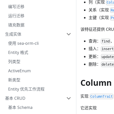
列（实现
Col
编写迁移
关系（实现
R
运行迁移
主键（实现
P
填充数据
该特征还提供 CRUD
生成实体
查询：
find
使用 sea-orm-cli
插入：
insert
Entity 格式
更新：
update
列类型
删除：
delete
ActiveEnum
Column
新类型
Entity 优先工作流程
实现
ColumnTrait
基本 CRUD
基本 Schema
它还实现