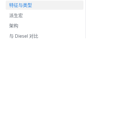
特征与类型
派生宏
架构
与 Diesel 对比
展开的 Entity 格式
未来
Docs
SeaORM 的未来？
Getting Started
SeaORM Tutorial
SeaORM Cookbook
API Reference