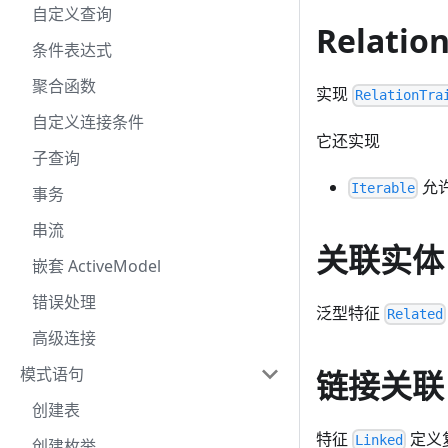
自定义查询
Relatio
条件表达式
聚合函数
实现
RelationTra
自定义连接条件
它还实现
子查询
允许
Iterable
事务
串流
关联实体
嵌套 ActiveModel
错误处理
泛型特征
Related
高级连接
模式语句
链接关联
创建表
特征
定义
Linked
创建枚举