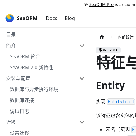
🐚
SeaORM Pro
is an admin
SeaORM
Docs
Blog
目录
内部设计
简介
版本：2.0.x
特征
SeaORM 简介
SeaORM 2.0 新特性
安装与配置
Entity
数据库与异步执行环境
数据库连接
实现
EntityTrait
调试日志
该特征包含实体的
迁移
表名（实现
E
设置迁移