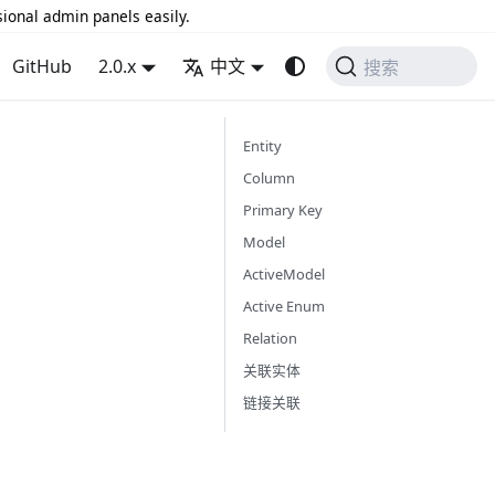
sional admin panels easily.
GitHub
2.0.x
中文
搜索
Entity
Column
Primary Key
Model
ActiveModel
Active Enum
Relation
关联实体
链接关联