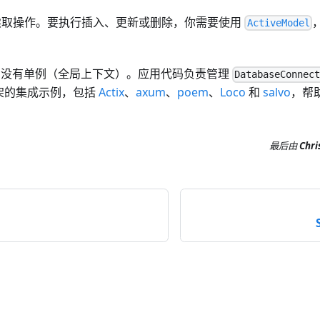
取操作。要执行插入、更新或删除，你需要使用
ActiveModel
M 中没有单例（全局上下文）。应用代码负责管理
DatabaseConnec
框架的集成示例，包括
Actix
、
axum
、
poem
、
Loco
和
salvo
，帮
最后
由
Chri