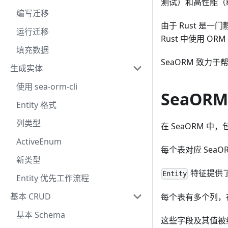
测试）和高性能（
编写迁移
由于 Rust 
运行迁移
Rust 中使用 O
填充数据
SeaORM 致力
生成实体
使用 sea-orm-cli
SeaOR
Entity 格式
列类型
在 SeaORM 
ActiveEnum
每个表对应 SeaO
新类型
特征提供了
Entity
Entity 优先工作流程
基本 CRUD
每个表有多个列，在 
基本 Schema
这些字段及其值被组