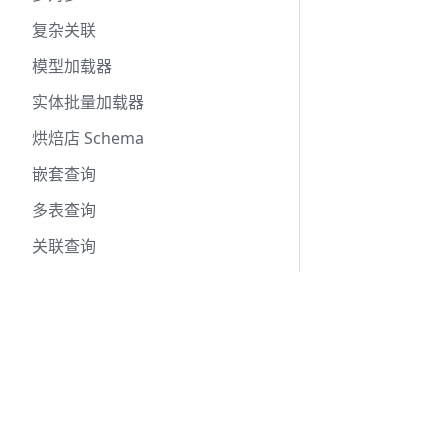
复杂关联
模型加载器
实体批量加载器
烘焙店 Schema
嵌套查询
多表查询
关联查询
编写测试
编写测试
Docs
模拟接口
Getting Started
使用 SQLite
SeaORM Tutorial
高级查询