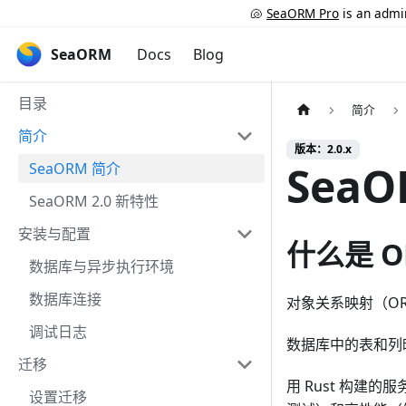
🐚
SeaORM Pro
is an admin
SeaORM
Docs
Blog
目录
简介
简介
版本：2.0.x
Sea
SeaORM 简介
SeaORM 2.0 新特性
安装与配置
什么是 O
数据库与异步执行环境
数据库连接
对象关系映射（O
调试日志
数据库中的表和列
迁移
用 Rust 构
设置迁移