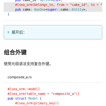
#[sea_orm(belongs_to, from = 
"cake_id"
, to = 
"id
pub
 cake
:
HasOne
<
super
::
cake
::
Entity
>
,
}
展开后：
组合外键
使用元组语法支持复合外键。
composite_a.rs
#[sea_orm::model]
#[sea_orm(table_name = 
"composite_a"
)]
pub
struct
Model
{
#[sea_orm(primary_key)]