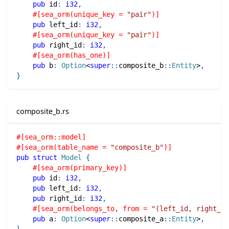
pub
 id
:
i32
,
#[sea_orm(unique_key = 
"pair"
)]
pub
 left_id
:
i32
,
#[sea_orm(unique_key = 
"pair"
)]
pub
 right_id
:
i32
,
#[sea_orm(has_one)]
pub
 b
:
Option
<
super
::
composite_b
::
Entity
>
,
}
composite_b.rs
#[sea_orm::model]
#[sea_orm(table_name = 
"composite_b"
)]
pub
struct
Model
{
#[sea_orm(primary_key)]
pub
 id
:
i32
,
pub
 left_id
:
i32
,
pub
 right_id
:
i32
,
#[sea_orm(belongs_to, from = 
"(left_id, right_id
pub
 a
:
Option
<
super
::
composite_a
::
Entity
>
,
}