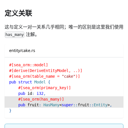
定义关联
这与定义一对一关系几乎相同；唯一的区别是这里我们使用
注解。
has_many
entity/cake.rs
#[sea_orm::model]
#[derive(DeriveEntityModel, ..)]
#[sea_orm(table_name = 
"cake"
)]
pub
struct
Model
{
#[sea_orm(primary_key)]
pub
 id
:
i32
,
#[sea_orm(has_many)]
pub
 fruit
:
HasMany
<
super
::
fruit
::
Entity
>
,
}