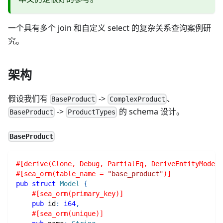
一个具有多个 join 和自定义 select 的复杂关系查询案例研
究。
架构
假设我们有
->
、
BaseProduct
ComplexProduct
->
的 schema 设计。
BaseProduct
ProductTypes
BaseProduct
#[derive(Clone, Debug, PartialEq, DeriveEntityModel,
#[sea_orm(table_name = 
"base_product"
)]
pub
struct
Model
{
#[sea_orm(primary_key)]
pub
 id
:
i64
,
#[sea_orm(unique)]