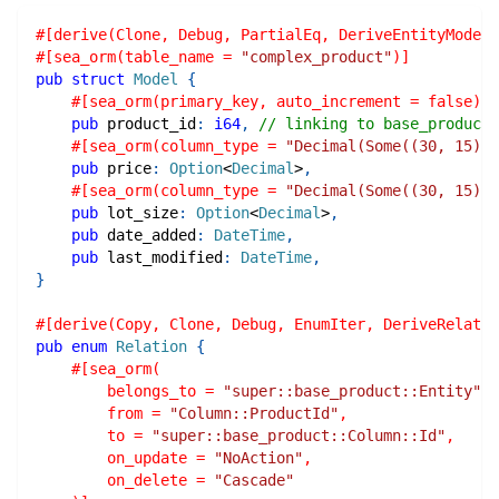
#[derive(Clone, Debug, PartialEq, DeriveEntityModel,
#[sea_orm(table_name = 
"complex_product"
)]
pub
struct
Model
{
#[sea_orm(primary_key, auto_increment = false)]
pub
 product_id
:
i64
,
// linking to base_product
#[sea_orm(column_type = 
"Decimal(Some((30, 15)))
pub
 price
:
Option
<
Decimal
>
,
#[sea_orm(column_type = 
"Decimal(Some((30, 15)))
pub
 lot_size
:
Option
<
Decimal
>
,
pub
 date_added
:
DateTime
,
pub
 last_modified
:
DateTime
,
}
#[derive(Copy, Clone, Debug, EnumIter, DeriveRelatio
pub
enum
Relation
{
#[sea_orm(
        belongs_to = 
"super::base_product::Entity"
,
        from = 
"Column::ProductId"
,
        to = 
"super::base_product::Column::Id"
,
        on_update = 
"NoAction"
,
        on_delete = 
"Cascade"