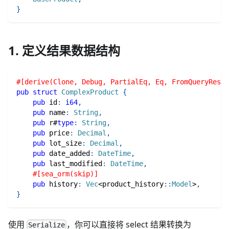
}
1. 定义结果数据结构
#[derive(Clone, Debug, PartialEq, Eq, FromQueryResul
pub
struct
ComplexProduct
{
pub
 id
:
i64
,
pub
 name
:
String
,
pub
 r#
type
:
String
,
pub
 price
:
Decimal
,
pub
 lot_size
:
Decimal
,
pub
 date_added
:
DateTime
,
pub
 last_modified
:
DateTime
,
#[sea_orm(skip)]
pub
 history
:
Vec
<
product_history
::
Model
>
,
}
使用
，你可以直接将 select 结果转换为
Serialize