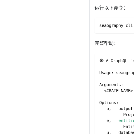
运行以下命令：
seaography-cli
完整帮助：
🧭 A GraphQL f
Usage: seaogra
Arguments:
<
CRATE_NAME
>
Options:
  -o, --output
          Proj
  -e, 
--entiti
          Enti
  -u, --databa