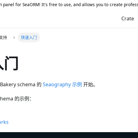
 panel for SeaORM! It's free to use, and allows you to create profes
Crate
 支持
快速入门
入门
kery schema 的
Seaography 示例
开始。
hema 的示例：
orks