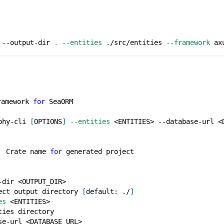
 --output-dir 
.
--entities
 ./src/entities 
--framework
 ax
ramework 
for
 SeaORM
phy-cli 
[
OPTIONS
]
--entities
<
ENTITIES
>
 --database-url 
<
  Crate name 
for
 generated project
-dir 
<
OUTPUT_DIR
>
ect output directory 
[
default: ./
]
es
<
ENTITIES
>
ties directory
se-url 
<
DATABASE_URL
>