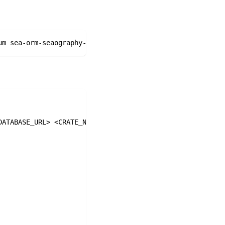
um sea-orm-seaography-example
DATABASE_URL
>
<
CRATE_NAME
>