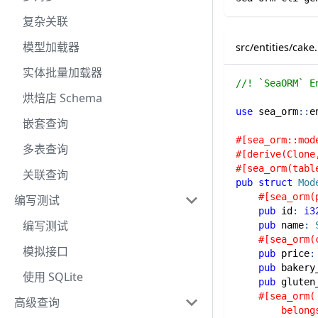
复杂关联
模型加载器
src/entities/cake.
实体批量加载器
//! `SeaORM` E
烘焙店 Schema
use
sea_orm
::
e
嵌套查询
#[sea_orm::mod
多表查询
#[derive(Clone
#[sea_orm(tabl
关联查询
pub
struct
Mod
#[sea_orm(
编写测试
pub
 id
:
i3
编写测试
pub
 name
:
#[sea_orm(
模拟接口
pub
 price
:
pub
 bakery
使用 SQLite
pub
 gluten
#[sea_orm(
高级查询
        belong