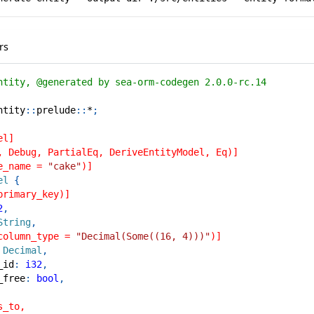
rs
ntity, @generated by sea-orm-codegen 2.0.0-rc.14
ntity
::
prelude
::
*
;
el]
, Debug, PartialEq, DeriveEntityModel, Eq)]
e_name = 
"cake"
)]
el
{
primary_key)]
2
,
String
,
column_type = 
"Decimal(Some((16, 4)))"
)]
Decimal
,
_id
:
i32
,
_free
:
bool
,
s_to,