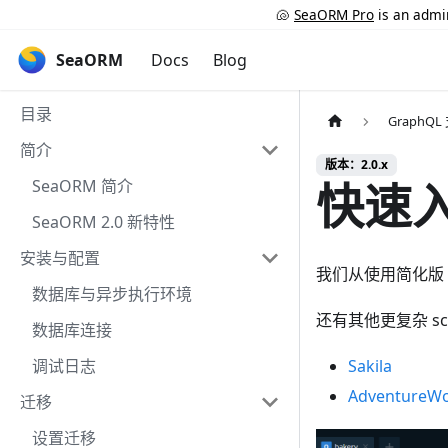
🐚
SeaORM Pro
is an admin
SeaORM
Docs
Blog
目录
GraphQL
简介
版本：2.0.x
快速
SeaORM 简介
SeaORM 2.0 新特性
安装与配置
我们从使用简化版 Ba
数据库与异步执行环境
还有其他更复杂 sc
数据库连接
调试日志
Sakila
AdventureW
迁移
设置迁移