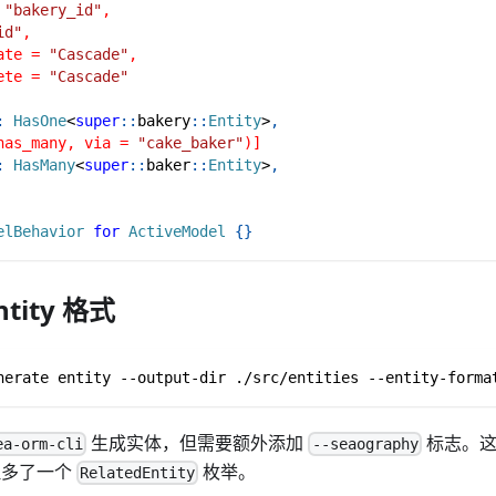
 
"bakery_id"
,
id"
,
ate = 
"Cascade"
,
ete = 
"Cascade"
:
HasOne
<
super
::
bakery
::
Entity
>
,
has_many, via = 
"cake_baker"
)]
:
HasMany
<
super
::
baker
::
Entity
>
,
elBehavior
for
ActiveModel
{
}
ntity 格式
nerate entity --output-dir ./src/entities --entity-forma
生成实体，但需要额外添加
标志。这
ea-orm-cli
--seaography
，但多了一个
枚举。
RelatedEntity