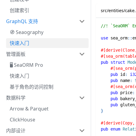
创建索引
src/entities/cake.
GraphQL 支持
//! `SeaORM` E
🧭 Seaography
use
sea_orm
::
e
快速入门
#[derive(Clone
管理面板
#[sea_orm(tabl
pub
struct
Mod
🖥️ SeaORM Pro
#[sea_orm(
pub
 id
:
i3
快速入门
pub
 name
:
基于角色的访问控制
#[sea_orm(
pub
 price
:
数据科学
pub
 bakery
pub
 gluten
Arrow & Parquet
}
ClickHouse
#[derive(Copy,
pub
enum
Relat
内部设计