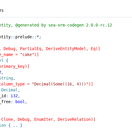
rs
ntity, @generated by sea-orm-codegen 2.0.0-rc.12
ntity
::
prelude
::
*
;
, Debug, PartialEq, DeriveEntityModel, Eq)]
e_name = 
"cake"
)]
el
{
primary_key)]
2
,
String
,
column_type = 
"Decimal(Some((16, 4)))"
)]
Decimal
,
_id
:
i32
,
_free
:
bool
,
 Clone, Debug, EnumIter, DeriveRelation)]
ion
{
..
}