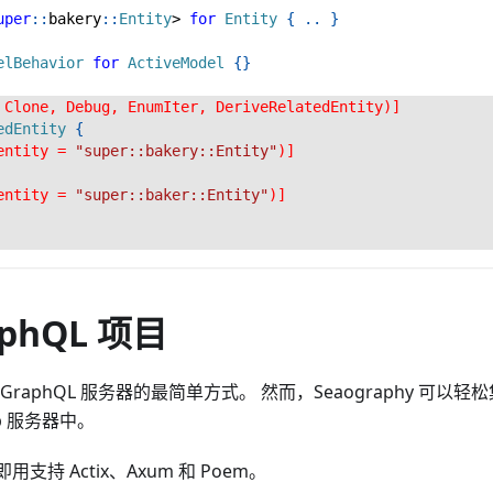
uper
::
bakery
::
Entity
>
for
Entity
{
..
}
elBehavior
for
ActiveModel
{
}
 Clone, Debug, EnumIter, DeriveRelatedEntity)]
edEntity
{
entity = 
"super::bakery::Entity"
)]
entity = 
"super::baker::Entity"
)]
phQL 项目
raphQL 服务器的最简单方式。 然而，Seaography 可以轻
b 服务器中。
箱即用支持 Actix、Axum 和 Poem。