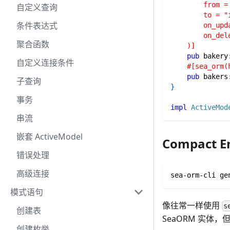
        from =
自定义查询
        to = 
"
条件表达式
        on_upd
        on_del
聚合函数
    )]
pub
 bakery
自定义连接条件
#[sea_orm(
pub
 bakers
子查询
}
事务
impl
ActiveMod
串流
嵌套 ActiveModel
Compact E
错误处理
高级连接
sea-orm-cli ge
模式语句
像往常一样使用
s
创建表
SeaORM 实体
创建枚举