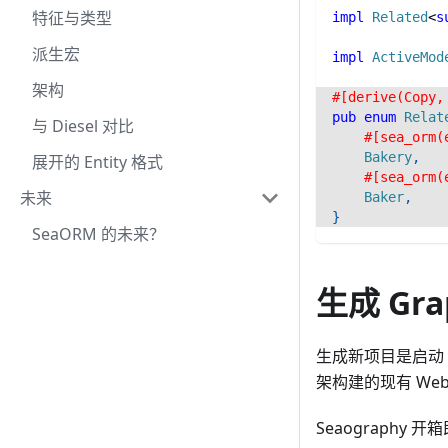
特征与类型
impl
Related
<
s
派生宏
impl
ActiveMod
架构
#[derive(Copy,
pub
enum
Relat
与 Diesel 对比
#[sea_orm(
Bakery
,
展开的 Entity 格式
#[sea_orm(
未来
Baker
,
}
SeaORM 的未来？
生成 Gra
生成新项目是启动 G
架构建的现有 We
Seaography 开