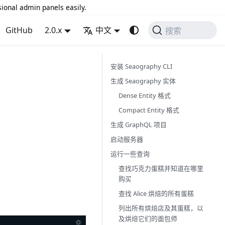
sional admin panels easily.
GitHub
2.0.x
中文
搜索
安装 Seaography CLI
生成 Seaography 实体
Dense Entity 格式
Compact Entity 格式
生成 GraphQL 项目
启动服务器
运行一些查询
查找巧克力蛋糕并知道在哪里
购买
查找 Alice 烘焙的所有蛋糕
列出所有烘焙店及其蛋糕，以
及烘焙它们的面包师