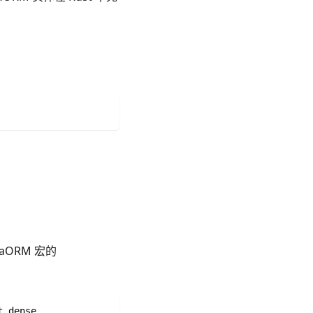
aORM 宏的
t dense