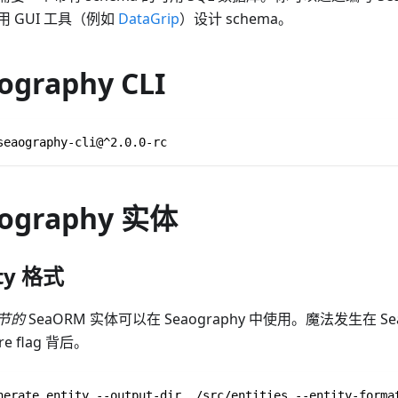
 GUI 工具（例如
DataGrip
）设计 schema。
graphy CLI
seaography-cli@^2.0.0-rc
ography 实体
ity 格式
节的
SeaORM 实体可以在 Seaography 中使用。魔法发生在 Se
re flag 背后。
nerate entity --output-dir ./src/entities --entity-forma