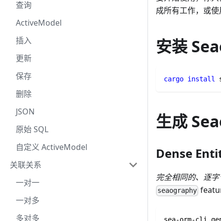
查询
成所有工作，或使用
ActiveModel
插入
安装 Seao
更新
保存
cargo
install
 
删除
JSON
生成 Sea
原始 SQL
自定义 ActiveModel
Dense Ent
关联关系
完全相同的、逐字
一对一
featu
seaography
一对多
多对多
sea-orm-cli ge