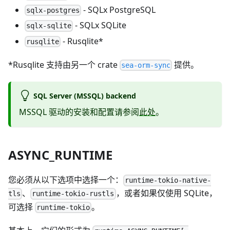
- SQLx PostgreSQL
sqlx-postgres
- SQLx SQLite
sqlx-sqlite
- Rusqlite*
rusqlite
*Rusqlite 支持由另一个 crate
提供。
sea-orm-sync
SQL Server (MSSQL) backend
MSSQL 驱动的安装和配置请参阅
此处
。
ASYNC_RUNTIME
您必须从以下选项中选择一个：
runtime-tokio-native-
、
，或者如果仅使用 SQLite，
tls
runtime-tokio-rustls
可选择
。
runtime-tokio