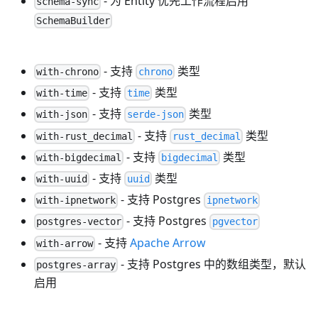
- 为 Entity 优先工作流程启用
schema-sync
SchemaBuilder
- 支持
类型
with-chrono
chrono
- 支持
类型
with-time
time
- 支持
类型
with-json
serde-json
- 支持
类型
with-rust_decimal
rust_decimal
- 支持
类型
with-bigdecimal
bigdecimal
- 支持
类型
with-uuid
uuid
- 支持 Postgres
with-ipnetwork
ipnetwork
- 支持 Postgres
postgres-vector
pgvector
- 支持
Apache Arrow
with-arrow
- 支持 Postgres 中的数组类型，默认
postgres-array
启用