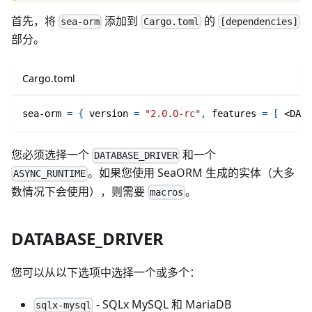
首先，将
添加到
的
sea-orm
Cargo.toml
[dependencies]
部分。
Cargo.toml
sea-orm
=
{
version
=
"2.0.0-rc"
,
features
=
[
 <DATA
您必须选择一个
和一个
DATABASE_DRIVER
。如果您使用 SeaORM 生成的实体（大多
ASYNC_RUNTIME
数情况下会使用），则需要
。
macros
DATABASE_DRIVER
您可以从以下选项中选择一个或多个：
- SQLx MySQL 和 MariaDB
sqlx-mysql