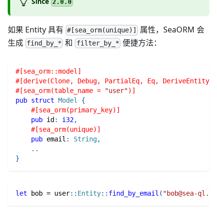
Since
2.0.0
如果 Entity 具有
属性，SeaORM 会
#[sea_orm(unique)]
生成
和
便捷方法：
find_by_*
filter_by_*
#[sea_orm::model]
#[derive(Clone, Debug, PartialEq, Eq, DeriveEntityMo
#[sea_orm(table_name = 
"user"
)]
pub
struct
Model
{
#[sea_orm(primary_key)]
pub
 id
:
i32
,
#[sea_orm(unique)]
pub
 email
:
String
,
..
}
let
 bob 
=
user
::
Entity
::
find_by_email
(
"bob@sea-ql.or