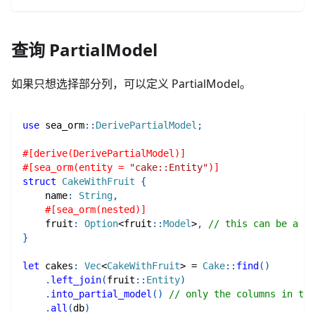
查询 PartialModel
如果只想选择部分列，可以定义 PartialModel。
use
sea_orm
::
DerivePartialModel
;
#[derive(DerivePartialModel)]
#[sea_orm(entity = 
"cake::Entity"
)]
struct
CakeWithFruit
{
    name
:
String
,
#[sea_orm(nested)]
    fruit
:
Option
<
fruit
::
Model
>
,
// this can be a re
}
let
 cakes
:
Vec
<
CakeWithFruit
>
=
Cake
::
find
(
)
.
left_join
(
fruit
::
Entity
)
.
into_partial_model
(
)
// only the columns in the
.
all
(
db
)