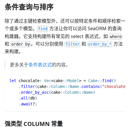
条件查询与排序
除了通过主键检索模型外，还可以按特定条件和顺序检索一
个或多个模型。
方法让你可以访问 SeaORM 的查询
find
构建器。它支持构建所有常见的 select 表达式，如
where
和
。可以分别使用
和
方法
order by
filter
order_by_*
来构建。
更多关于
条件表达式
的内容。
let
 chocolate
:
Vec
<
cake
::
Model
>
=
Cake
::
find
(
)
.
filter
(
cake
::
Column
::
Name
.
contains
(
"chocolate"
)
.
order_by_asc
(
cake
::
Column
::
Name
)
.
all
(
db
)
.
await
?
;
强类型 COLUMN 常量