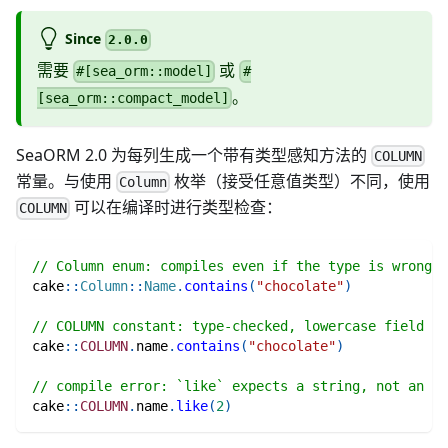
Since
2.0.0
需要
或
#[sea_orm::model]
#
。
[sea_orm::compact_model]
SeaORM 2.0 为每列生成一个带有类型感知方法的
COLUMN
常量。与使用
枚举（接受任意值类型）不同，使用
Column
可以在编译时进行类型检查：
COLUMN
// Column enum: compiles even if the type is wrong
cake
::
Column
::
Name
.
contains
(
"chocolate"
)
// COLUMN constant: type-checked, lowercase field na
cake
::
COLUMN
.
name
.
contains
(
"chocolate"
)
// compile error: `like` expects a string, not an in
cake
::
COLUMN
.
name
.
like
(
2
)