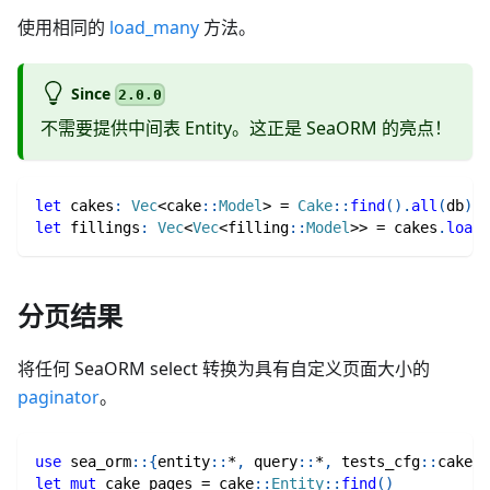
使用相同的
load_many
方法。
Since
2.0.0
不需要提供中间表 Entity。这正是 SeaORM 的亮点！
let
 cakes
:
Vec
<
cake
::
Model
>
=
Cake
::
find
(
)
.
all
(
db
)
.
a
let
 fillings
:
Vec
<
Vec
<
filling
::
Model
>>
=
 cakes
.
load_
分页结果
将任何 SeaORM select 转换为具有自定义页面大小的
paginator
。
use
sea_orm
::
{
entity
::
*
,
query
::
*
,
tests_cfg
::
cake
}
;
let
mut
 cake_pages 
=
cake
::
Entity
::
find
(
)