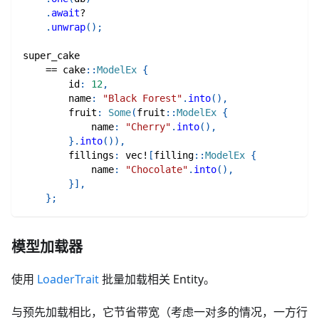
.
await
?
.
unwrap
(
)
;
super_cake
==
cake
::
ModelEx
{
        id
:
12
,
        name
:
"Black Forest"
.
into
(
)
,
        fruit
:
Some
(
fruit
::
ModelEx
{
            name
:
"Cherry"
.
into
(
)
,
}
.
into
(
)
)
,
        fillings
:
vec!
[
filling
::
ModelEx
{
            name
:
"Chocolate"
.
into
(
)
,
}
]
,
}
;
模型加载器
使用
LoaderTrait
批量加载相关 Entity。
与预先加载相比，它节省带宽（考虑一对多的情况，一方行