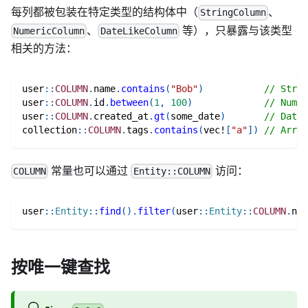
每列都被包装在特定类型的结构体中（
、
StringColumn
、
等），只暴露与该类型
NumericColumn
DateLikeColumn
相关的方法：
user
::
COLUMN
.
name
.
contains
(
"Bob"
)
// Strin
user
::
COLUMN
.
id
.
between
(
1
,
100
)
// Numer
user
::
COLUMN
.
created_at
.
gt
(
some_date
)
// DateT
collection
::
COLUMN
.
tags
.
contains
(
vec!
[
"a"
]
)
// Array
常量也可以通过
访问：
COLUMN
Entity::COLUMN
user
::
Entity
::
find
(
)
.
filter
(
user
::
Entity
::
COLUMN
.
nam
按唯一键查找