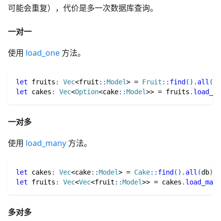
可能会重复），代价是多一次数据库查询。
一对一
使用
load_one
方法。
let
 fruits
:
Vec
<
fruit
::
Model
>
=
Fruit
::
find
(
)
.
all
(
db
let
 cakes
:
Vec
<
Option
<
cake
::
Model
>>
=
 fruits
.
load_on
一对多
使用
load_many
方法。
let
 cakes
:
Vec
<
cake
::
Model
>
=
Cake
::
find
(
)
.
all
(
db
)
.
a
let
 fruits
:
Vec
<
Vec
<
fruit
::
Model
>>
=
 cakes
.
load_many
多对多