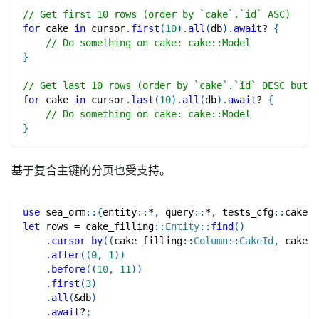
// Get first 10 rows (order by `cake`.`id` ASC)
for
 cake 
in
 cursor
.
first
(
10
)
.
all
(
db
)
.
await
?
{
// Do something on cake: cake::Model
}
// Get last 10 rows (order by `cake`.`id` DESC but r
for
 cake 
in
 cursor
.
last
(
10
)
.
all
(
db
)
.
await
?
{
// Do something on cake: cake::Model
}
基于复合主键的分页也受支持。
use
sea_orm
::
{
entity
::
*
,
query
::
*
,
tests_cfg
::
cake_f
let
 rows 
=
cake_filling
::
Entity
::
find
(
)
.
cursor_by
(
(
cake_filling
::
Column
::
CakeId
,
cake_f
.
after
(
(
0
,
1
)
)
.
before
(
(
10
,
11
)
)
.
first
(
3
)
.
all
(
&
db
)
.
await
?
;