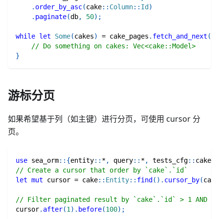
.
order_by_asc
(
cake
::
Column
::
Id
)
.
paginate
(
db
,
50
)
;
while
let
Some
(
cakes
)
=
 cake_pages
.
fetch_and_next
(
)
.
// Do something on cakes: Vec<cake::Model>
}
游标分页
如果希望基于列（如主键）进行分页，可使用 cursor 分
页。
use
sea_orm
::
{
entity
::
*
,
query
::
*
,
tests_cfg
::
cake
}
;
// Create a cursor that order by `cake`.`id`
let
mut
 cursor 
=
cake
::
Entity
::
find
(
)
.
cursor_by
(
cake
// Filter paginated result by `cake`.`id` > 1 AND `c
cursor
.
after
(
1
)
.
before
(
100
)
;