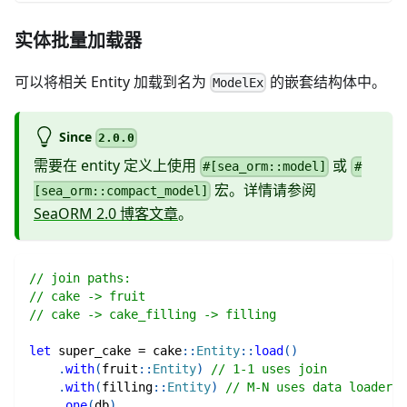
实体批量加载器
可以将相关 Entity 加载到名为
的嵌套结构体中。
ModelEx
Since
2.0.0
需要在 entity 定义上使用
或
#[sea_orm::model]
#
宏。详情请参阅
[sea_orm::compact_model]
SeaORM 2.0 博客文章
。
// join paths:
// cake -> fruit
// cake -> cake_filling -> filling
let
 super_cake 
=
cake
::
Entity
::
load
(
)
.
with
(
fruit
::
Entity
)
// 1-1 uses join
.
with
(
filling
::
Entity
)
// M-N uses data loader
.
one
(
db
)