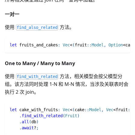
一对一
使用
方法。
find_also_related
let
 fruits_and_cakes
:
Vec
<
(
fruit
::
Model
,
Option
<
cake
One to Many / Many to Many
使用
方法，相关模型会按父模型分
find_with_related
组。该方法同时处理 1-N 和 M-N 情况，当涉及关联表时会
执行 2 次 join。
let
 cake_with_fruits
:
Vec
<
(
cake
::
Model
,
Vec
<
fruit
::
M
.
find_with_related
(
Fruit
)
.
all
(
db
)
.
await
?
;