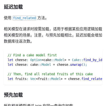
延迟加载
使用
方法。
find_related
相关模型在请求时按需加载，适用于根据某些应用逻辑加载
相关模型的场景。注意，与预先加载相比，延迟加载会增加
数据库往返次数。
// Find a cake model first
let
 cheese
:
Option
<
cake
::
Model
>
=
Cake
::
find_by_id
(
1
let
 cheese
:
cake
::
Model
=
 cheese
.
unwrap
(
)
;
// Then, find all related fruits of this cake
let
 fruits
:
Vec
<
fruit
::
Model
>
=
 cheese
.
find_related
(
预先加载
所有相关模型通过 join 在同一查询中加载。